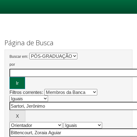
Skip
navigation
Página de Busca
Buscar em:
por
Filtros correntes: