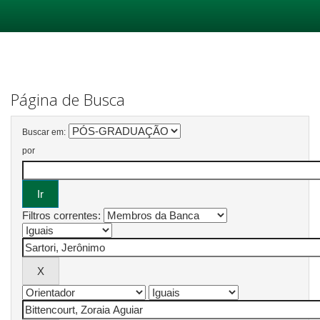
Skip
navigation
Página de Busca
Buscar em:
por
Filtros correntes: