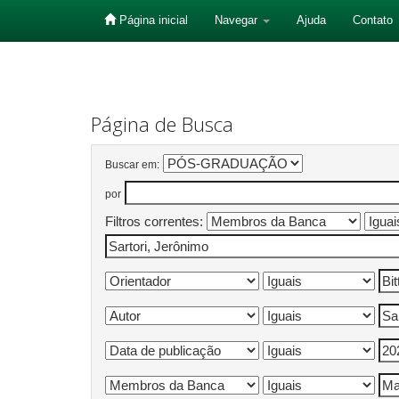
Página inicial
Navegar
Ajuda
Contato
Skip
navigation
Página de Busca
Buscar em:
por
Filtros correntes: