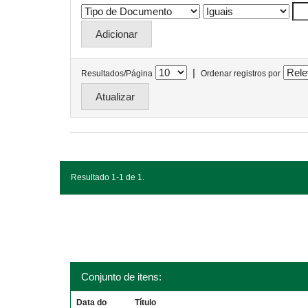
|
Resultados/Página
Ordenar registros por
Resultado 1-1 de 1.
Conjunto de itens:
Data do
Título