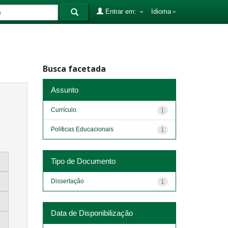
Entrar em:
Idioma
Busca facetada
Assunto
Currículo
1
Políticas Educacionais
1
Tipo de Documento
Dissertação
1
Data de Disponibilização