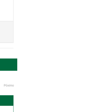
Póximo
o