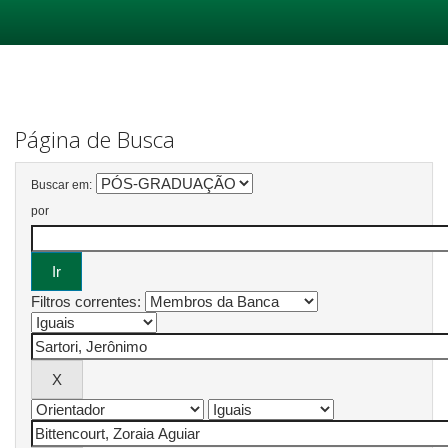
Skip
navigation
Página de Busca
Buscar em:
por
Filtros correntes: