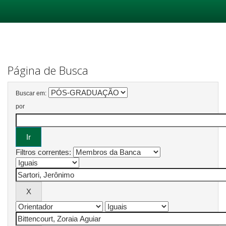
Skip
navigation
Página de Busca
Buscar em:
por
Filtros correntes: