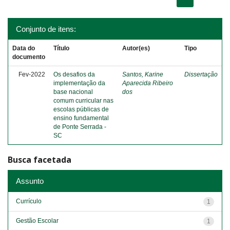
Conjunto de itens:
Data do
Título
Autor(es)
Tipo
documento
Fev-2022
Os desafios da
Santos, Karine
Dissertação
implementação da
Aparecida Ribeiro
base nacional
dos
comum curricular nas
escolas públicas de
ensino fundamental
de Ponte Serrada -
SC
Busca facetada
Assunto
Currículo
1
Gestão Escolar
1