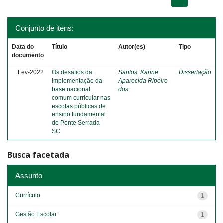
Conjunto de itens:
Data do
Título
Autor(es)
Tipo
documento
Fev-2022
Os desafios da
Santos, Karine
Dissertação
implementação da
Aparecida Ribeiro
base nacional
dos
comum curricular nas
escolas públicas de
ensino fundamental
de Ponte Serrada -
SC
Busca facetada
Assunto
Currículo
1
Gestão Escolar
1