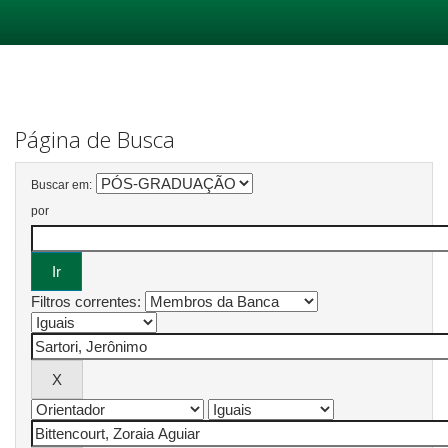
Skip
navigation
Página de Busca
Buscar em:
por
Filtros correntes: