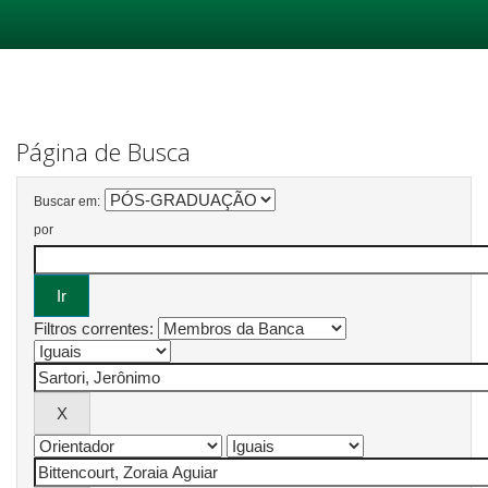
Skip
navigation
Página de Busca
Buscar em:
por
Filtros correntes: