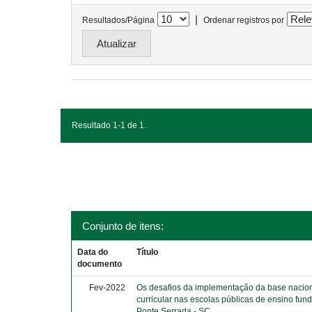
|
Resultados/Página
Ordenar registros por
Resultado 1-1 de 1.
Conjunto de itens:
Data do
Título
documento
Fev-2022
Os desafios da implementação da base naci
curricular nas escolas públicas de ensino fun
Ponte Serrada - SC