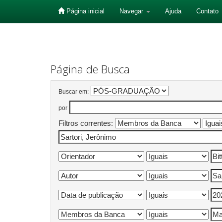
Página inicial
Navegar
Ajuda
Contato
Skip
navigation
Página de Busca
Buscar em:
por
Filtros correntes: