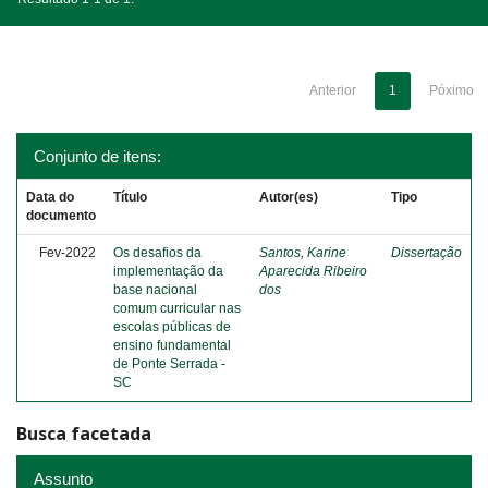
Anterior
1
Póximo
Conjunto de itens:
Data do
Título
Autor(es)
Tipo
documento
Fev-2022
Os desafios da
Santos, Karine
Dissertação
implementação da
Aparecida Ribeiro
base nacional
dos
comum curricular nas
escolas públicas de
ensino fundamental
de Ponte Serrada -
SC
Busca facetada
Assunto