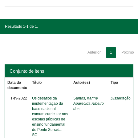
Resultado 1-1 de 1.
Anterior
1
Póximo
Conjunto de itens:
Data do
Título
Autor(es)
Tipo
documento
Fev-2022
Os desafios da
Santos, Karine
Dissertação
implementação da
Aparecida Ribeiro
base nacional
dos
comum curricular nas
escolas públicas de
ensino fundamental
de Ponte Serrada -
SC