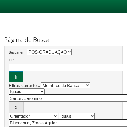
Skip
navigation
Página de Busca
Buscar em:
por
Filtros correntes: