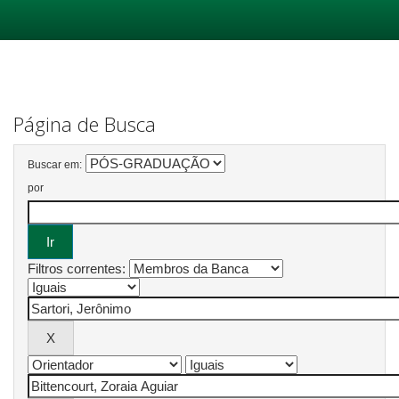
Skip
navigation
Página de Busca
Buscar em:
por
Filtros correntes: