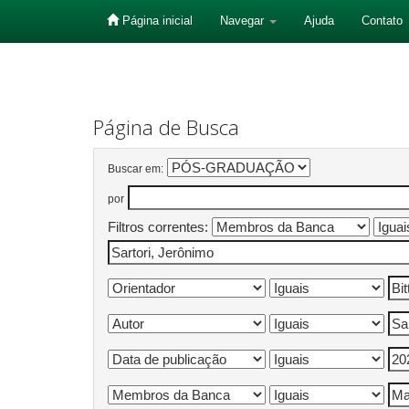
Página inicial
Navegar
Ajuda
Contato
Skip
navigation
Página de Busca
Buscar em:
por
Filtros correntes: