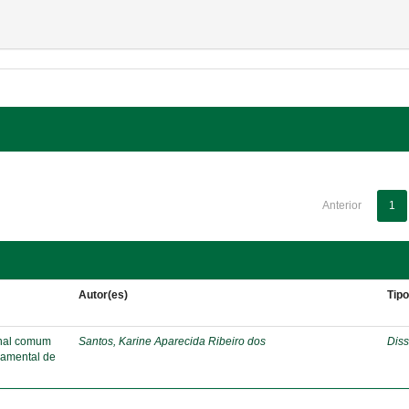
Anterior
1
Autor(es)
Tip
onal comum
Santos, Karine Aparecida Ribeiro dos
Diss
damental de