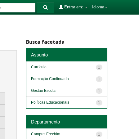
Entrar em:
Idioma
Busca facetada
Assunto
Currículo
1
Formação Continuada
1
Gestão Escolar
1
Políticas Educacionais
1
Departamento
Campus Erechim
1