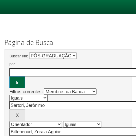
Skip
navigation
Página de Busca
Buscar em:
por
Filtros correntes: