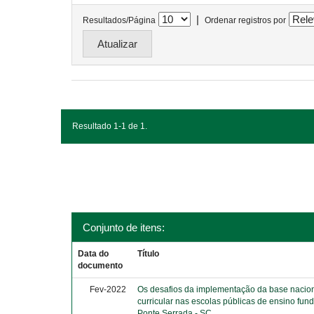
|
Resultados/Página
Ordenar registros por
Resultado 1-1 de 1.
Conjunto de itens:
Data do
Título
documento
Fev-2022
Os desafios da implementação da base naci
curricular nas escolas públicas de ensino fun
Ponte Serrada - SC