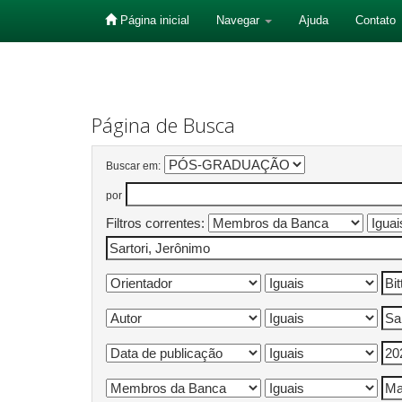
Página inicial
Navegar
Ajuda
Contato
Skip
navigation
Página de Busca
Buscar em:
por
Filtros correntes: