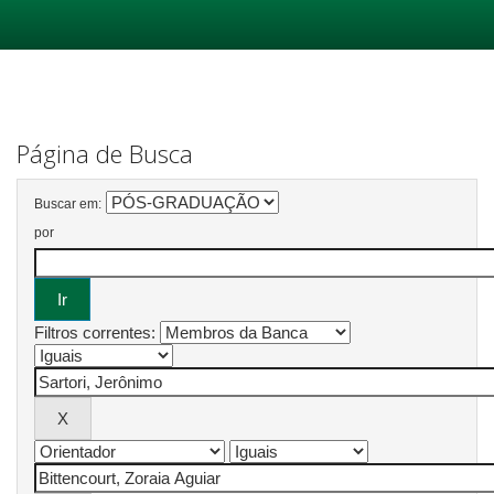
Skip
navigation
Página de Busca
Buscar em:
por
Filtros correntes: