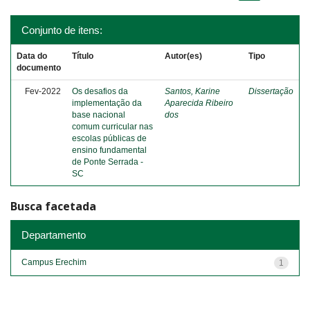
Conjunto de itens:
Data do
Título
Autor(es)
Tipo
documento
Fev-2022
Os desafios da
Santos, Karine
Dissertação
implementação da
Aparecida Ribeiro
base nacional
dos
comum curricular nas
escolas públicas de
ensino fundamental
de Ponte Serrada -
SC
Busca facetada
Departamento
Campus Erechim
1