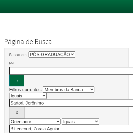
Skip
navigation
Página de Busca
Buscar em:
por
Filtros correntes: