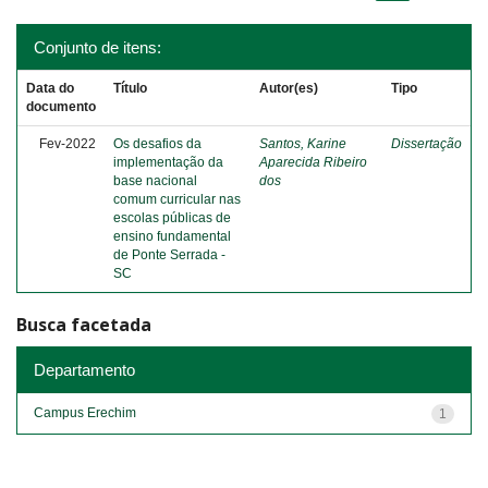
Conjunto de itens:
Data do
Título
Autor(es)
Tipo
documento
Fev-2022
Os desafios da
Santos, Karine
Dissertação
implementação da
Aparecida Ribeiro
base nacional
dos
comum curricular nas
escolas públicas de
ensino fundamental
de Ponte Serrada -
SC
Busca facetada
Departamento
Campus Erechim
1