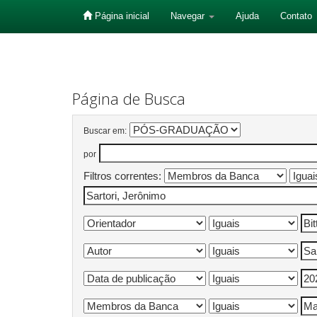
Página inicial
Navegar
Ajuda
Contato
Skip
navigation
Página de Busca
Buscar em:
por
Filtros correntes: