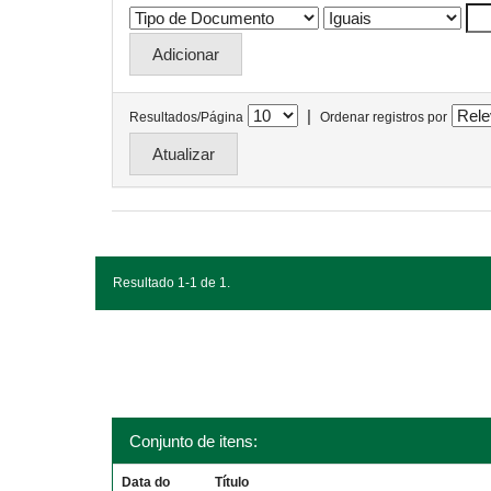
|
Resultados/Página
Ordenar registros por
Resultado 1-1 de 1.
Conjunto de itens:
Data do
Título