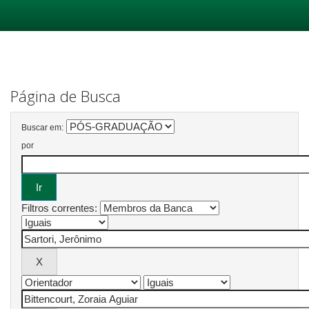
Skip
navigation
Página de Busca
Buscar em:
por
Filtros correntes: