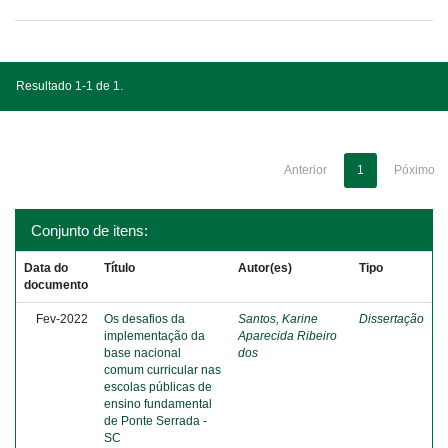
Resultado 1-1 de 1.
Anterior
1
Póximo
Conjunto de itens:
Data do
Título
Autor(es)
Tipo
documento
Fev-2022
Os desafios da
Santos, Karine
Dissertação
implementação da
Aparecida Ribeiro
base nacional
dos
comum curricular nas
escolas públicas de
ensino fundamental
de Ponte Serrada -
SC