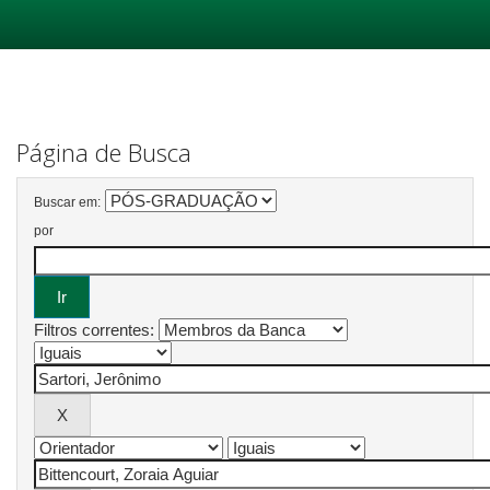
Skip
navigation
Página de Busca
Buscar em:
por
Filtros correntes: