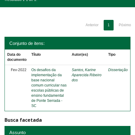
Anterior
1
Póximo
Conjunto de itens:
Data do
Título
Autor(es)
Tipo
documento
Fev-2022
Os desafios da
Santos, Karine
Dissertação
implementação da
Aparecida Ribeiro
base nacional
dos
comum curricular nas
escolas públicas de
ensino fundamental
de Ponte Serrada -
SC
Busca facetada
Assunto