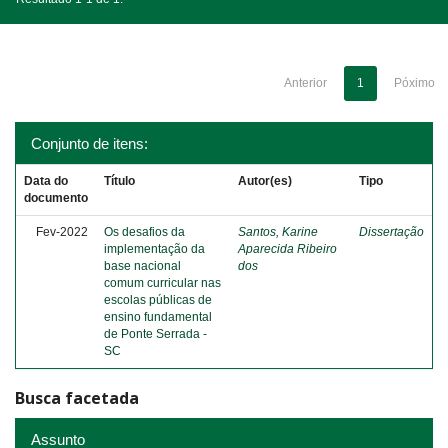
Anterior
1
Póximo
Conjunto de itens:
Data do
Título
Autor(es)
Tipo
documento
Fev-2022
Os desafios da
Santos, Karine
Dissertação
implementação da
Aparecida Ribeiro
base nacional
dos
comum curricular nas
escolas públicas de
ensino fundamental
de Ponte Serrada -
SC
Busca facetada
Assunto