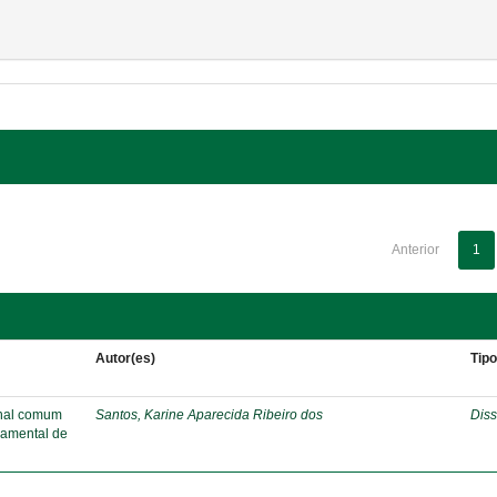
Anterior
1
Autor(es)
Tip
onal comum
Santos, Karine Aparecida Ribeiro dos
Diss
damental de