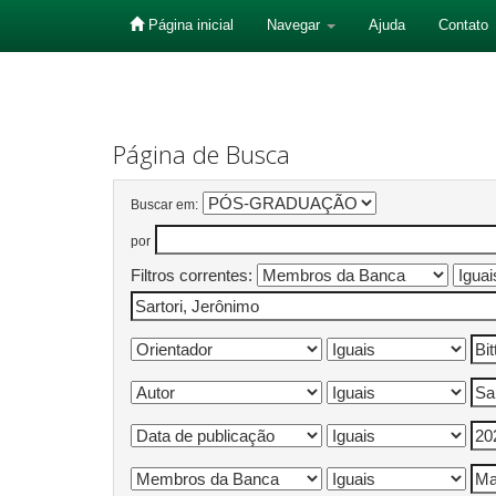
Página inicial
Navegar
Ajuda
Contato
Skip
navigation
Página de Busca
Buscar em:
por
Filtros correntes: