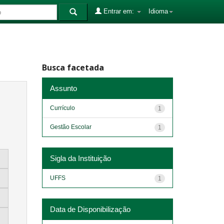
Entrar em:
Idioma
Busca facetada
Assunto
Currículo
1
Gestão Escolar
1
Sigla da Instituição
UFFS
1
Data de Disponibilização