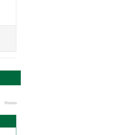
Póximo
o