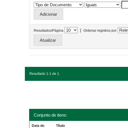
|
Resultados/Página
Ordenar registros por
Resultado 1-1 de 1.
Conjunto de itens:
Data do
Título