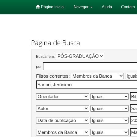
Página inicial
Navegar
Ajuda
Contato
Skip
navigation
Página de Busca
Buscar em:
por
Filtros correntes: