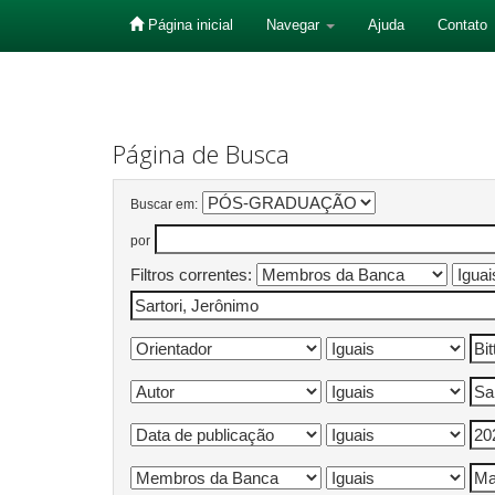
Página inicial
Navegar
Ajuda
Contato
Skip
navigation
Página de Busca
Buscar em:
por
Filtros correntes: