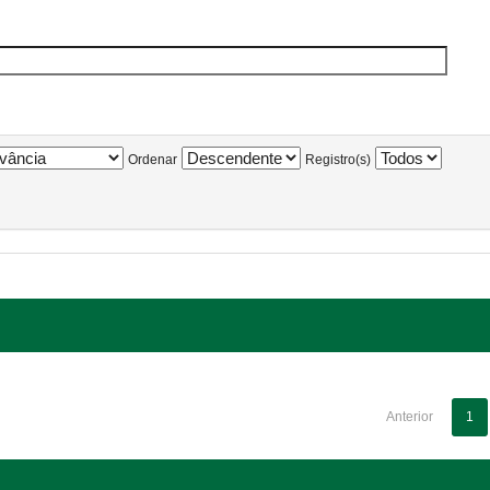
Ordenar
Registro(s)
Anterior
1