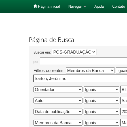
Página inicial
Navegar
Ajuda
Contato
Skip
navigation
Página de Busca
Buscar em:
por
Filtros correntes: