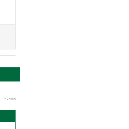
Póximo
o