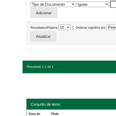
|
Resultados/Página
Ordenar registros por
Resultado 1-1 de 1.
Conjunto de itens:
Data do
Título