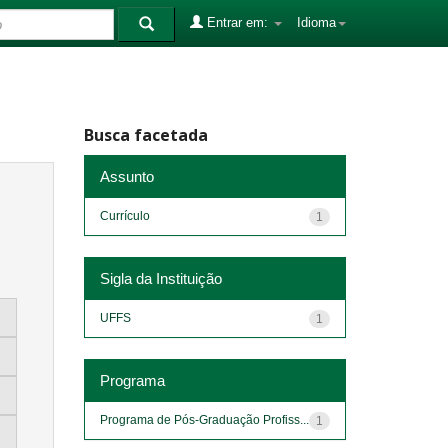
Entrar em:
Idioma
Busca facetada
Assunto
Currículo
1
Sigla da Instituição
UFFS
1
Programa
Programa de Pós-Graduação Profiss...
1