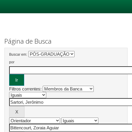
Skip
navigation
Página de Busca
Buscar em:
por
Filtros correntes: