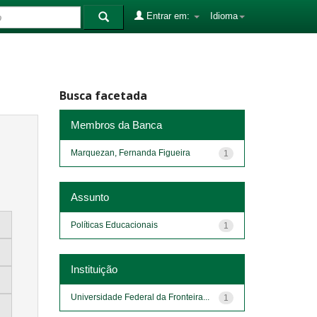
Entrar em:
Idioma
Busca facetada
Membros da Banca
Marquezan, Fernanda Figueira
1
Assunto
Políticas Educacionais
1
Instituição
Universidade Federal da Fronteira...
1