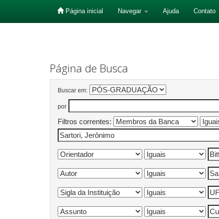
Página inicial
Navegar
Ajuda
Contato
Skip
navigation
Página de Busca
Buscar em:
por
Filtros correntes: