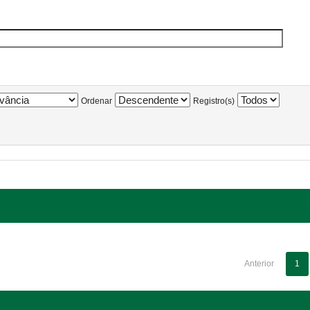
Ordenar
Registro(s)
Anterior
1