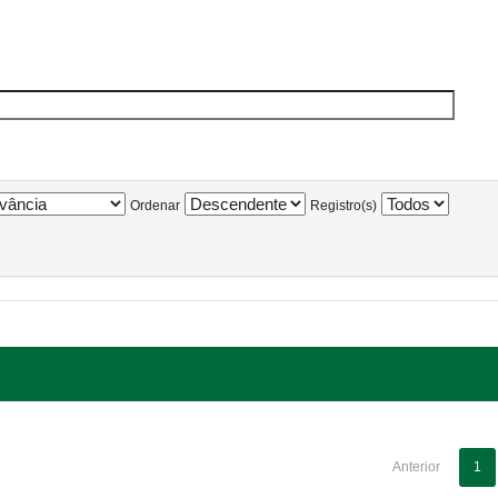
Ordenar
Registro(s)
Anterior
1