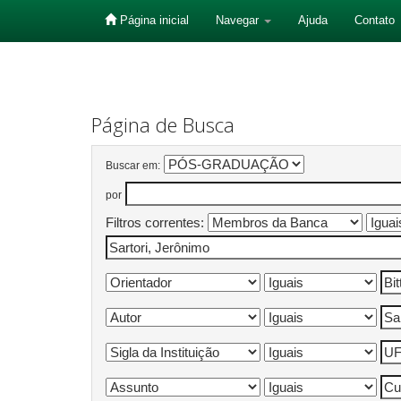
Página inicial
Navegar
Ajuda
Contato
Skip
navigation
Página de Busca
Buscar em:
por
Filtros correntes: