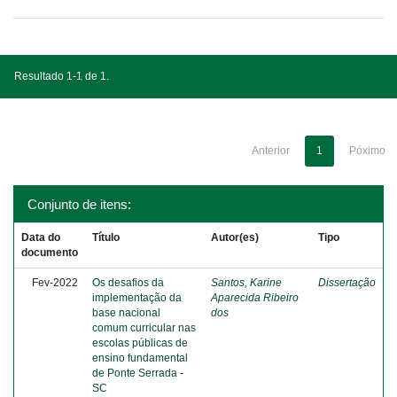
Resultado 1-1 de 1.
Anterior
1
Póximo
Conjunto de itens:
Data do
Título
Autor(es)
Tipo
documento
Fev-2022
Os desafios da
Santos, Karine
Dissertação
implementação da
Aparecida Ribeiro
base nacional
dos
comum curricular nas
escolas públicas de
ensino fundamental
de Ponte Serrada -
SC