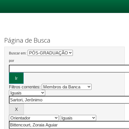
Skip
navigation
Página de Busca
Buscar em:
por
Filtros correntes: