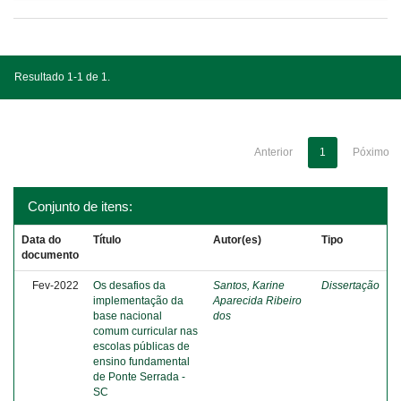
Resultado 1-1 de 1.
Anterior
1
Póximo
Conjunto de itens:
Data do
Título
Autor(es)
Tipo
documento
Fev-2022
Os desafios da
Santos, Karine
Dissertação
implementação da
Aparecida Ribeiro
base nacional
dos
comum curricular nas
escolas públicas de
ensino fundamental
de Ponte Serrada -
SC