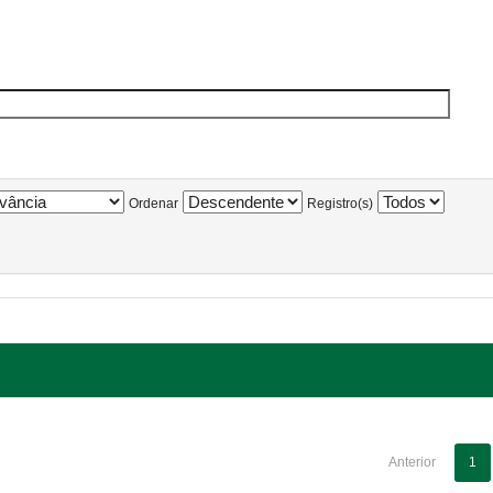
Ordenar
Registro(s)
Anterior
1