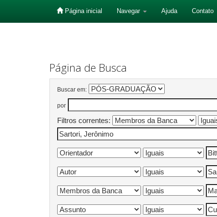
Página inicial
Navegar
Ajuda
Contato
Skip
navigation
Página de Busca
Buscar em:
por
Filtros correntes: