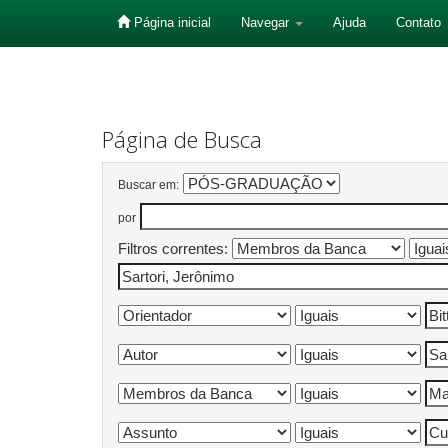
Página inicial
Navegar
Ajuda
Contato
Skip
navigation
Página de Busca
Buscar em:
por
Filtros correntes: