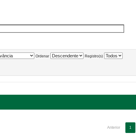
Ordenar
Registro(s)
Anterior
1