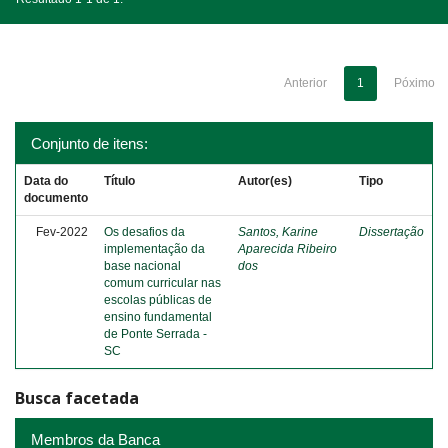
Anterior
1
Póximo
Conjunto de itens:
Data do
Título
Autor(es)
Tipo
documento
Fev-2022
Os desafios da
Santos, Karine
Dissertação
implementação da
Aparecida Ribeiro
base nacional
dos
comum curricular nas
escolas públicas de
ensino fundamental
de Ponte Serrada -
SC
Busca facetada
Membros da Banca