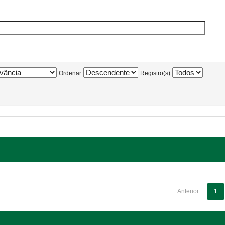
Ordenar
Registro(s)
Anterior
1