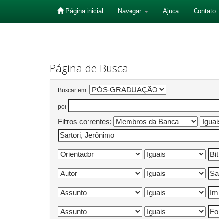
Página inicial
Navegar
Ajuda
Contato
Skip
navigation
Página de Busca
Buscar em:
por
Filtros correntes: