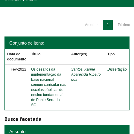
Anterior
1
Póximo
Conjunto de itens:
Data do
Título
Autor(es)
Tipo
documento
Fev-2022
Os desafios da
Santos, Karine
Dissertação
implementação da
Aparecida Ribeiro
base nacional
dos
comum curricular nas
escolas públicas de
ensino fundamental
de Ponte Serrada -
SC
Busca facetada
Assunto