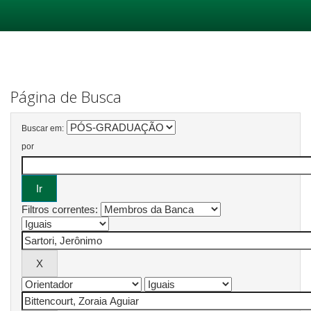
Skip
navigation
Página de Busca
Buscar em:
por
Filtros correntes: