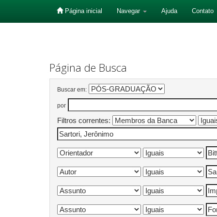
Página inicial
Navegar
Ajuda
Contato
Skip
navigation
Página de Busca
Buscar em:
por
Filtros correntes: