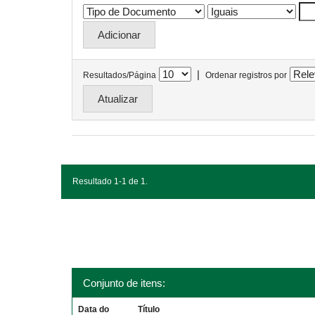
|
Resultados/Página
Ordenar registros por
Resultado 1-1 de 1.
Conjunto de itens:
Data do
Título