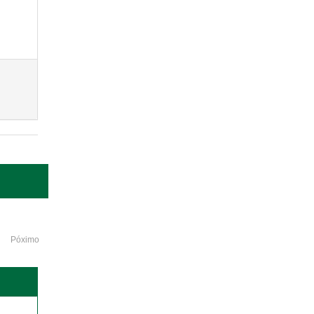
Póximo
o