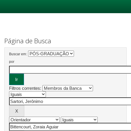
Skip
navigation
Página de Busca
Buscar em:
por
Filtros correntes: