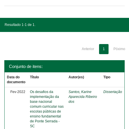
Resultado 1-1 de 1.
Anterior
1
Póximo
Conjunto de itens:
Data do
Título
Autor(es)
Tipo
documento
Fev-2022
Os desafios da
Santos, Karine
Dissertação
implementação da
Aparecida Ribeiro
base nacional
dos
comum curricular nas
escolas públicas de
ensino fundamental
de Ponte Serrada -
SC