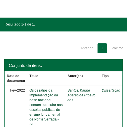
Resultado 1-1 de 1.
Anterior
1
Póximo
Conjunto de itens:
Data do
Título
Autor(es)
Tipo
documento
Fev-2022
Os desafios da
Santos, Karine
Dissertação
implementação da
Aparecida Ribeiro
base nacional
dos
comum curricular nas
escolas públicas de
ensino fundamental
de Ponte Serrada -
SC