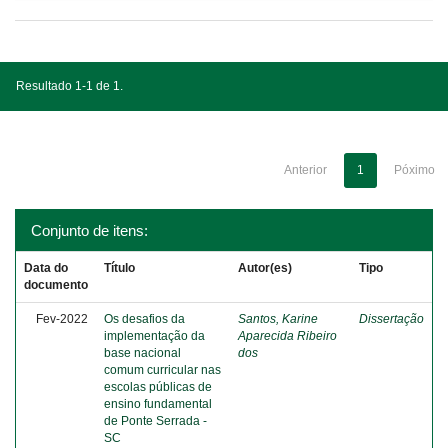
Resultado 1-1 de 1.
Anterior
1
Póximo
Conjunto de itens:
Data do
Título
Autor(es)
Tipo
documento
Fev-2022
Os desafios da
Santos, Karine
Dissertação
implementação da
Aparecida Ribeiro
base nacional
dos
comum curricular nas
escolas públicas de
ensino fundamental
de Ponte Serrada -
SC