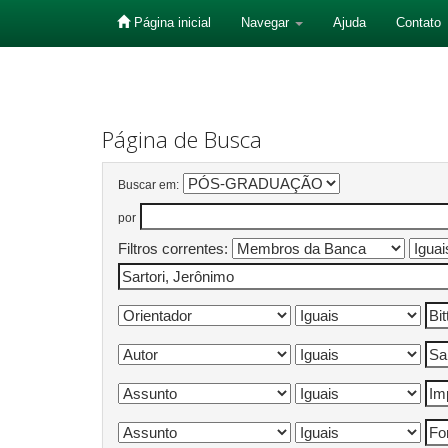
Página inicial
Navegar
Ajuda
Contato
Skip
navigation
Página de Busca
Buscar em:
por
Filtros correntes: