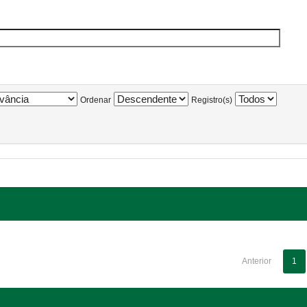
Ordenar
Registro(s)
Anterior
1