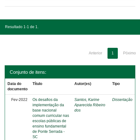
Resultado 1-1 de 1.
Anterior
1
Póximo
Conjunto de itens:
Data do
Título
Autor(es)
Tipo
documento
Fev-2022
Os desafios da
Santos, Karine
Dissertação
implementação da
Aparecida Ribeiro
base nacional
dos
comum curricular nas
escolas públicas de
ensino fundamental
de Ponte Serrada -
SC