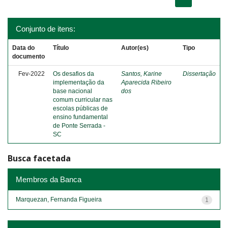
Conjunto de itens:
Data do
Título
Autor(es)
Tipo
documento
Fev-2022
Os desafios da
Santos, Karine
Dissertação
implementação da
Aparecida Ribeiro
base nacional
dos
comum curricular nas
escolas públicas de
ensino fundamental
de Ponte Serrada -
SC
Busca facetada
Membros da Banca
Marquezan, Fernanda Figueira
1