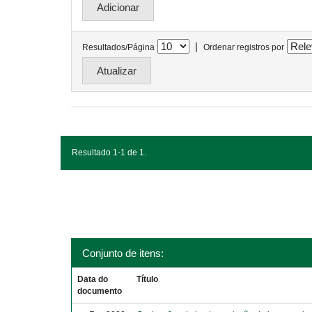
|
Resultados/Página
Ordenar registros por
Resultado 1-1 de 1.
Conjunto de itens:
Data do
Título
documento