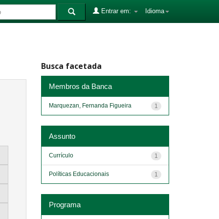
Entrar em:
Idioma
Busca facetada
Membros da Banca
Marquezan, Fernanda Figueira
1
Assunto
Currículo
1
Políticas Educacionais
1
Programa