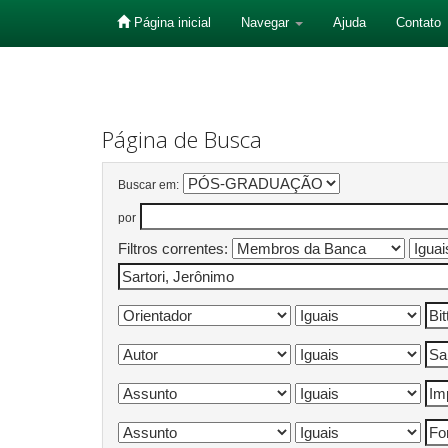
Página inicial
Navegar
Ajuda
Contato
Skip
navigation
Página de Busca
Buscar em:
por
Filtros correntes: