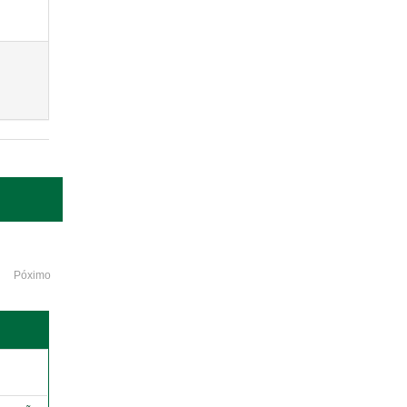
Póximo
o