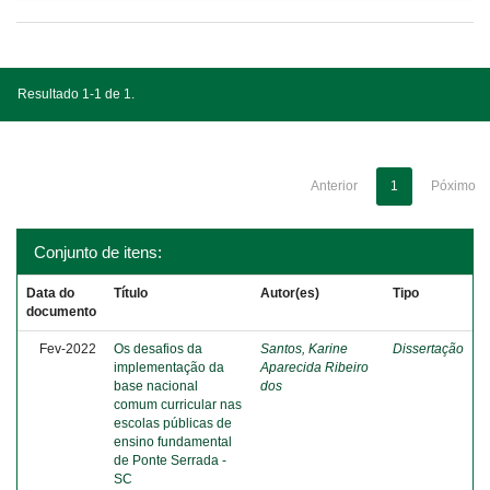
Resultado 1-1 de 1.
Anterior
1
Póximo
Conjunto de itens:
Data do
Título
Autor(es)
Tipo
documento
Fev-2022
Os desafios da
Santos, Karine
Dissertação
implementação da
Aparecida Ribeiro
base nacional
dos
comum curricular nas
escolas públicas de
ensino fundamental
de Ponte Serrada -
SC