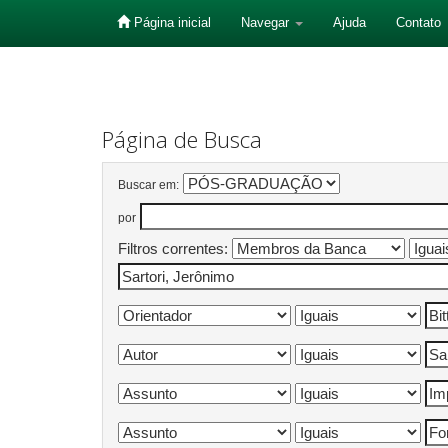
Página inicial
Navegar
Ajuda
Contato
Skip
navigation
Página de Busca
Buscar em:
por
Filtros correntes: