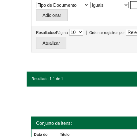
|
Resultados/Página
Ordenar registros por
Resultado 1-1 de 1.
Conjunto de itens:
Data do
Título