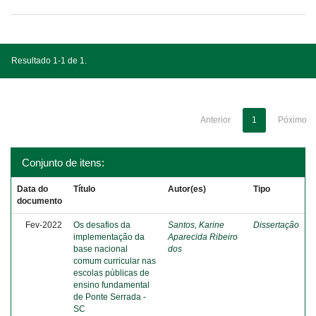
Resultado 1-1 de 1.
Anterior
1
Póximo
Conjunto de itens:
Data do
Título
Autor(es)
Tipo
documento
Fev-2022
Os desafios da
Santos, Karine
Dissertação
implementação da
Aparecida Ribeiro
base nacional
dos
comum curricular nas
escolas públicas de
ensino fundamental
de Ponte Serrada -
SC