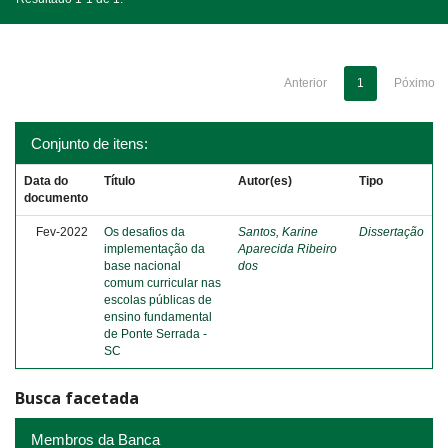
Anterior
1
Póximo
Conjunto de itens:
Data do
Título
Autor(es)
Tipo
documento
Fev-2022
Os desafios da
Santos, Karine
Dissertação
implementação da
Aparecida Ribeiro
base nacional
dos
comum curricular nas
escolas públicas de
ensino fundamental
de Ponte Serrada -
SC
Busca facetada
Membros da Banca