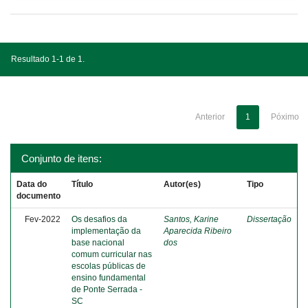
Resultado 1-1 de 1.
Anterior
1
Póximo
Conjunto de itens:
Data do
Título
Autor(es)
Tipo
documento
Fev-2022
Os desafios da
Santos, Karine
Dissertação
implementação da
Aparecida Ribeiro
base nacional
dos
comum curricular nas
escolas públicas de
ensino fundamental
de Ponte Serrada -
SC